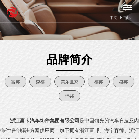
中文
|
English
品牌简介
富邦
森德
美乐世家
德邦
盛邦
恒邦
浙江富卡汽车饰件集团有限公司
是中国领先的汽车真皮及内
饰件综合解决方案供应商，旗下拥有浙江富邦、海宁森德、浙江